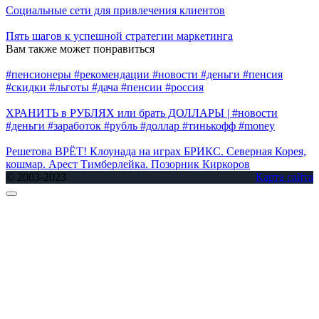
Социальные сети для привлечения клиентов
Пять шагов к успешной стратегии маркетинга
Вам также может понравиться
#пенсионеры #рекомендации #новости #деньги #пенсия
#скидки #льготы #дача #пенсии #россия
ХРАНИТЬ в РУБЛЯХ или брать ДОЛЛАРЫ | #новости
#деньги #заработок #рубль #доллар #тинькофф #money
Решетова ВРЁТ! Клоунада на играх БРИКС. Северная Корея,
кошмар. Арест Тимберлейка. Позорник Киркоров
© 2003-2023
Карта сайта