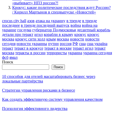
«выбивает» НПЗ россии?!
Крокус: какие политические последствия ждут Россию?
/ Кирилл Мартынов в спецвыпуске «Новостей»
crocus city hall
азов
атака на украину
в тренде
в тренде
последнее
в тренде последний выпуск
война
война на
украине
госдума
губернатор Подмосковья
десантный корабль
детали про теракт
игил
корабли в крыму
крокус
крокус
москва
крокус сити холл
крым
москва
новости
новости
сегодня
новости украины
путин
россия
РФ
сша
сша україна
теракт
теракт в крокусе
теракт в москве
теракт игил
теракт
москва
теракты в россии
террористы
украина
украина сегодня
фсб
ямал
Поиск
Поиск
10 способов для отелей масштабировать бизнес через
локальные партнёрства
Стратегии управления рисками в бизнесе
Как создать эффективную систему управления качеством
Психология эффективного лидерства