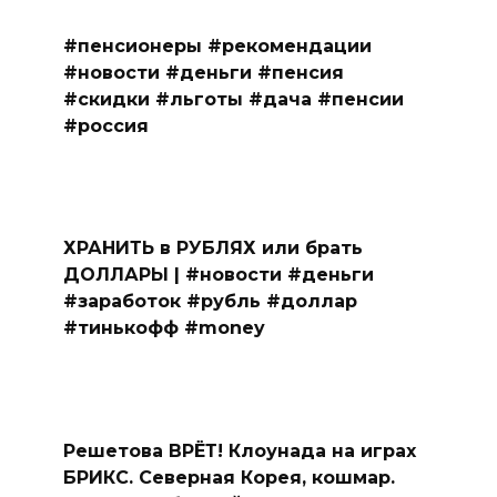
#пенсионеры #рекомендации
#новости #деньги #пенсия
#скидки #льготы #дача #пенсии
#россия
ХРАНИТЬ в РУБЛЯХ или брать
ДОЛЛАРЫ | #новости #деньги
#заработок #рубль #доллар
#тинькофф #money
Решетова ВРЁТ! Клоунада на играх
БРИКС. Северная Корея, кошмар.