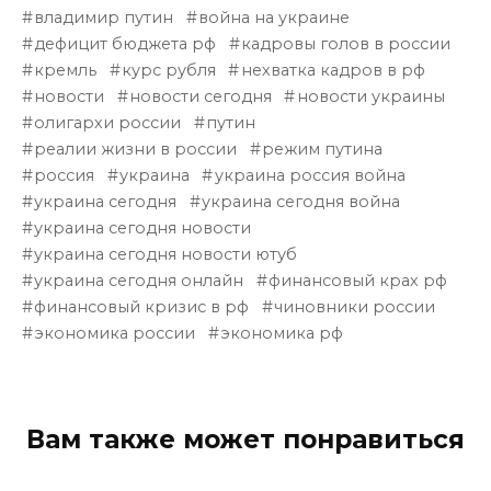
владимир путин
война на украине
дефицит бюджета рф
кадровы голов в россии
кремль
курс рубля
нехватка кадров в рф
новости
новости сегодня
новости украины
олигархи россии
путин
реалии жизни в россии
режим путина
россия
украина
украина россия война
украина сегодня
украина сегодня война
украина сегодня новости
украина сегодня новости ютуб
украина сегодня онлайн
финансовый крах рф
финансовый кризис в рф
чиновники россии
экономика россии
экономика рф
Вам также может понравиться