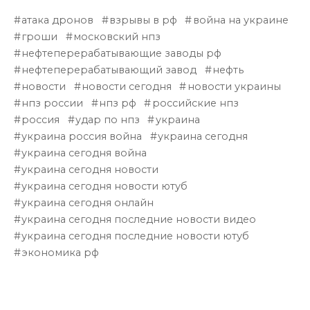
атака дронов
взрывы в рф
война на украине
гроши
московский нпз
нефтеперерабатывающие заводы рф
нефтеперерабатывающий завод
нефть
новости
новости сегодня
новости украины
нпз россии
нпз рф
российские нпз
россия
удар по нпз
украина
украина россия война
украина сегодня
украина сегодня война
украина сегодня новости
украина сегодня новости ютуб
украина сегодня онлайн
украина сегодня последние новости видео
украина сегодня последние новости ютуб
экономика рф