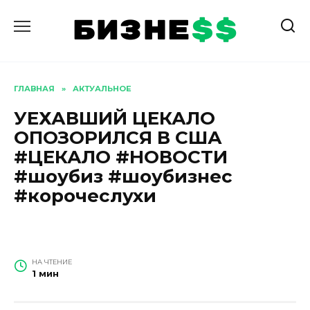
Перейти
к
содержанию
ГЛАВНАЯ
»
АКТУАЛЬНОЕ
УЕХАВШИЙ ЦЕКАЛО
ОПОЗОРИЛСЯ В США
#ЦЕКАЛО #НОВОСТИ
#шоубиз #шоубизнес
#корочеслухи
НА ЧТЕНИЕ
1 мин