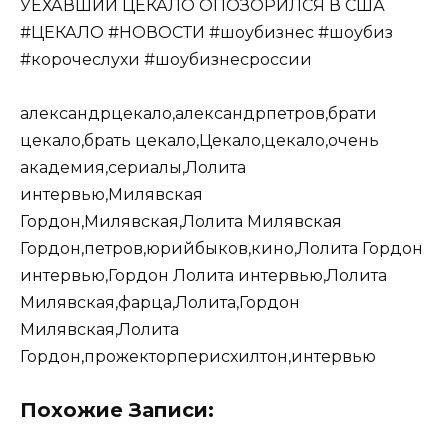
УЕХАВШИЙ ЦЕКАЛО ОПОЗОРИЛСЯ В США
#ЦЕКАЛО #НОВОСТИ #шоубизнес #шоубиз
#корочеслухи #шоубизнесроссии
александрцекало,александрпетров,брати
цекало,брать цекало,Цекало,цекало,очень
академия,сериалы,Лолита
интервью,Милявская
Гордон,Милявская,Лолита Милявская
Гордон,петров,юрийбыков,кино,Лолита Гордон
интервью,Гордон Лолита интервью,Лолита
Милявская,фарца,Лолита,Гордон
Милявская,Лолита
Гордон,прожекторперисхилтон,интервью
Похожие Записи: