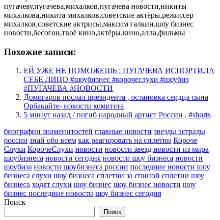
пугачеву,пугачева,михалков,пугачева новости,никиты
михалкова,никита михалков,советские актёры,режиссер
михалков,советские актрисы,максим галкин,шоу бизнес
новости,бесогон,твоё кино,актёры,кино,алла,фильмы
Похожие записи:
ЕЙ УЖЕ НЕ ПОМОЖЕШЬ : ПУГАЧЕВА ИСПОРТИЛА
СЕБЕ ЛИЦО #шоубизнес #корочеслухи #шоубиз
#ПУГАЧЕВА #НОВОСТИ
Домогаров послал президента , остановка сердца сына
Орбакайте- новости комитета
5 минут назад / погиб народный артист России , #shorts
биографии знаменитостей
главные новости
звезды эстрады
россии
знай обо всем
как реагировать на сплетни
Короче
Слухи
КорочеСлухи
новости
новости звезд
новости из мира
шоубизнеса
новости сегодня
новости шоу бизнеса
новости
шоубиза
новости шоубизнеса россии
последние новости шоу
бизнеса
слухи шоу бизнеса
сплетни за спиной
сплетни шоу
бизнеса
ходят слухи
шоу бизнес
шоу бизнес новости
шоу
бизнес последние новости
шоу бизнес сегодня
Поиск
Поиск