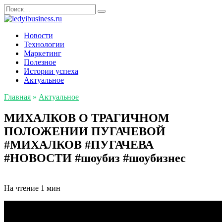
Перейти
Search
к
for:
содержанию
Новости
Технологии
Маркетинг
Полезное
Истории успеха
Актуальное
Главная
»
Актуальное
МИХАЛКОВ О ТРАГИЧНОМ
ПОЛОЖЕНИИ ПУГАЧЕВОЙ
#МИХАЛКОВ #ПУГАЧЕВА
#НОВОСТИ #шоубиз #шоубизнес
На чтение
1 мин