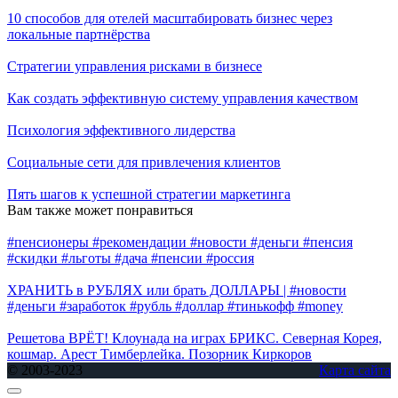
10 способов для отелей масштабировать бизнес через
локальные партнёрства
Стратегии управления рисками в бизнесе
Как создать эффективную систему управления качеством
Психология эффективного лидерства
Социальные сети для привлечения клиентов
Пять шагов к успешной стратегии маркетинга
Вам также может понравиться
#пенсионеры #рекомендации #новости #деньги #пенсия
#скидки #льготы #дача #пенсии #россия
ХРАНИТЬ в РУБЛЯХ или брать ДОЛЛАРЫ | #новости
#деньги #заработок #рубль #доллар #тинькофф #money
Решетова ВРЁТ! Клоунада на играх БРИКС. Северная Корея,
кошмар. Арест Тимберлейка. Позорник Киркоров
© 2003-2023
Карта сайта