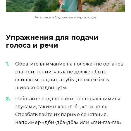
Анастасия Садилова в турпоходе
Упражнения для подачи
голоса и речи
Обратите внимание на положение органов
рта при пении: язык не должен быть
слишком поднят, а губы должны быть
широко раздвинуты.
Работайте над словами, повторяющимися
звуками, такими как «п-б», «г-к», «з-с».
Отрабатывайте их парные сочетания,
например «дби-дбэ-дба» или «гзи-гзэ-гза».