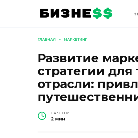
Перейти
к
Н
содержанию
ГЛАВНАЯ
»
МАРКЕТИНГ
Развитие марк
стратегии для
отрасли: прив
путешественни
НА ЧТЕНИЕ
2 мин