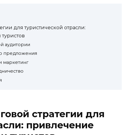
егии для туристической отрасли:
 туристов
ой аудитории
го предложения
и маркетинг
удничество
я
говой стратегии для
асли: привлечение