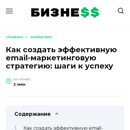
Перейти
к
содержанию
ГЛАВНАЯ
»
МАРКЕТИНГ
Как создать эффективную
email-маркетинговую
стратегию: шаги к успеху
НА ЧТЕНИЕ
2 мин
Содержание
Как создать эффективную email-