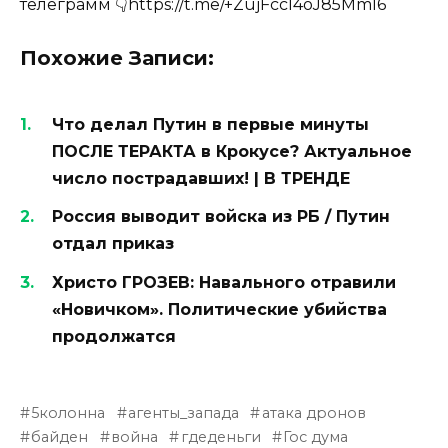
телеграмм 👇https://t.me/+ZujFccl4oJ85MmI6
Похожие Записи:
Что делал Путин в первые минуты
ПОСЛЕ ТЕРАКТА в Крокусе? Актуальное
число пострадавших! | В ТРЕНДЕ
Россия выводит войска из РБ / Путин
отдал приказ
Христо ГРОЗЕВ: Навального отравили
«Новичком». Политические убийства
продолжатся
5колонна
агенты_запада
атака дронов
байден
война
гдеденьги
Гос дума