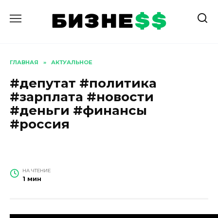
Перейти
к
содержанию
ГЛАВНАЯ
»
АКТУАЛЬНОЕ
#депутат #политика
#зарплата #новости
#деньги #финансы
#россия
НА ЧТЕНИЕ
1 мин