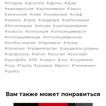
госдума
депутаты
дроны
Дума
единаяроссия
жуликииворы
Закон
зеленский
киев
коммунизм
кпрф
кремль
лдпр
медведев
мобилизация
Могилизация
москва
настоящеевремя
новости
оппозиция
оппозициявласти
оппозициявлицах
оппозициявроссии
особое мнение
парламент
позор
политика
правительство
предатели_родины
профсоюзы
путин
россия1
россия24
русофобы
РФ
смерть
сми
социализм
сша
Трупы
украина
фронт
Чиновники
шойгу
Вам также может понравиться