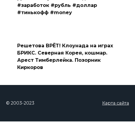
#заработок #рубль #доллар
#тинькофф #money
Решетова ВРЁТ! Клоунада на играх
БРИКС. Северная Корея, кошмар.
Арест Тимберлейка. Позорник
Киркоров
© 2003-2023
Карта сайта