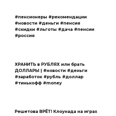
#пенсионеры #рекомендации
#новости #деньги #пенсия
#скидки #льготы #дача #пенсии
#россия
ХРАНИТЬ в РУБЛЯХ или брать
ДОЛЛАРЫ | #новости #деньги
#заработок #рубль #доллар
#тинькофф #money
Решетова ВРЁТ! Клоунада на играх