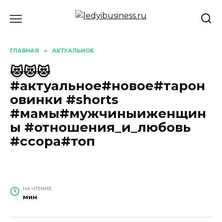
Перейти
к
содержанию
ГЛАВНАЯ
»
АКТУАЛЬНОЕ
😻😻😻
#актуальное#новое#тарон
овинки #shorts
#мамы#мужчиныиженщин
ы #отношения_и_любовь
#ссора#топ
НА ЧТЕНИЕ
мин