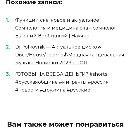
Похожие записи:
Функции сна: новое и актуальное |
Сомнология и медицина сна – сомнолог
Евгений Вербицкий | Научпоп
Dj Polkovnik — Актуальное диско🔥
Disco/House/Techno🔝Мощная танцевальная
музыка. Новинки 2023 г. ТОП
ГОТОВЫ НА ВСЕ ЗА ДЕНЬГИ? #shorts
#русскаяобщина #мигранты #россия
#новости #дружина #русские
Вам также может понравиться