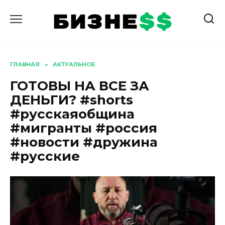
Перейти
к
содержанию
ГЛАВНАЯ
»
АКТУАЛЬНОЕ
ГОТОВЫ НА ВСЕ ЗА
ДЕНЬГИ? #shorts
#русскаяобщина
#мигранты #россия
#новости #дружина
#русские