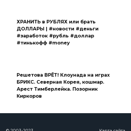
ХРАНИТЬ в РУБЛЯХ или брать
ДОЛЛАРЫ | #новости #деньги
#заработок #рубль #доллар
#тинькофф #money
Решетова ВРЁТ! Клоунада на играх
БРИКС. Северная Корея, кошмар.
Арест Тимберлейка. Позорник
Киркоров
© 2003-2023
Карта сайта