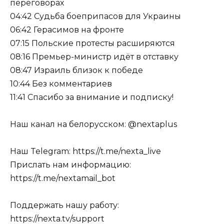
переговорах
04:42 Судьба боеприпасов для Украины
06:42 Герасимов на фронте
07:15 Польские протесты расширяются
08:16 Премьер-министр идёт в отставку
08:47 Израиль близок к победе
10:44 Без комментариев
11:41 Спасибо за внимание и подписку!
Наш канал на белорусском: ​⁠​⁠​⁠​⁠​⁠​⁠​⁠​⁠​⁠​⁠​⁠​⁠​⁠​⁠​⁠​⁠​⁠​⁠​⁠​⁠​⁠​⁠​⁠@nextaplus
Наш Telegram: https://t.me/nexta_live
Прислать нам информацию:
https://t.me/nextamail_bot
Поддержать нашу работу:
https://nexta.tv/support