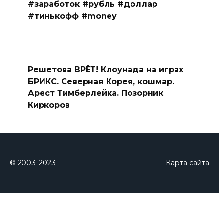
#заработок #рубль #доллар
#тинькофф #money
Решетова ВРЁТ! Клоунада на играх
БРИКС. Северная Корея, кошмар.
Арест Тимберлейка. Позорник
Киркоров
© 2003-2023
Карта сайта