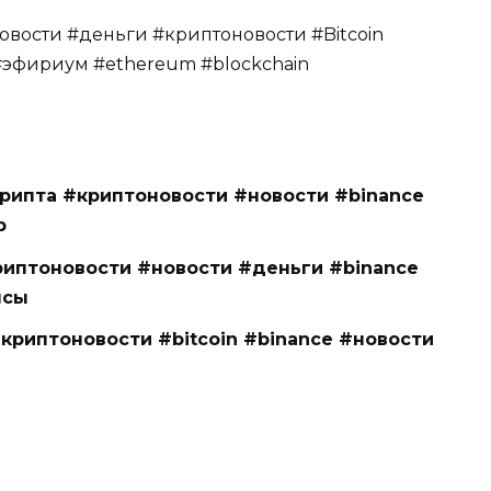
вости #деньги #криптоновости #Bitcoin
#эфириум #ethereum #blockchain
крипта #криптоновости #новости #binance
p
риптоновости #новости #деньги #binance
нсы
#криптоновости #bitcoin #binance #новости