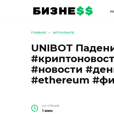
Перейти
к
Н
содержанию
ГЛАВНАЯ
»
АКТУАЛЬНОЕ
UNIBOT Падени
#криптоновост
#новости #ден
#ethereum #ф
НА ЧТЕНИЕ
1 мин