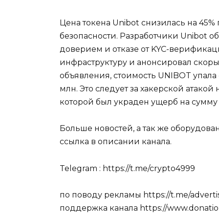
Цена токена Unibot снизилась на 45% 
безопасности. Разработчики Unibot о
доверием и отказе от KYC-верификаци
инфраструктуру и анонсировал скорый
объявления, стоимость UNIBOT упала с
млн. Это следует за хакерской атакой н
которой был украден ущерб на сумму 
Больше новостей, а так же оборудова
ссылка в описании канала.
Telegram : https://t.me/crypto4999
по поводу рекламы https://t.me/advert
поддержка канала https://www.donation