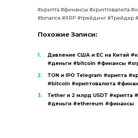
#крипта #финансы #криптовалюта #но
#binance #XRP #трейдинг #Трейдер 
Похожие Записи:
Давление США и ЕС на Китай #
#деньги #bitcoin #финансы #xr
TON и IPO Telegram #крипта #к
#bitcoin #криптовалюта #фина
Tether и 2 млрд USDT #крипта 
#деньги #ethereum #финансы