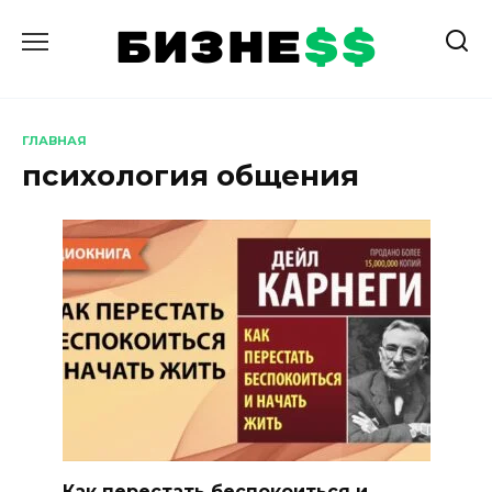
Перейти
к
содержанию
ГЛАВНАЯ
психология общения
Как перестать беспокоиться и