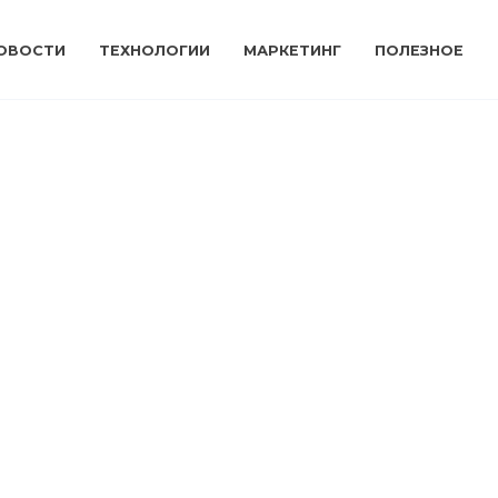
ОВОСТИ
ТЕХНОЛОГИИ
МАРКЕТИНГ
ПОЛЕЗНОЕ
Сергей Зверев не может терпеть
своих соседей шоу «Алёна Блин»
#shorts