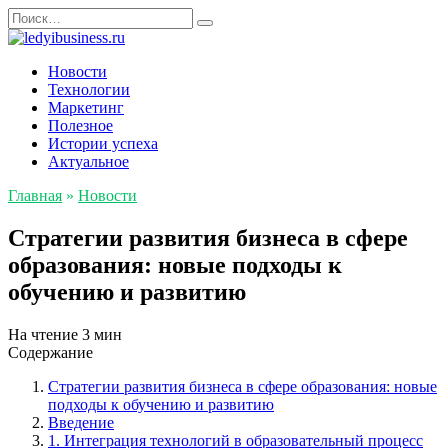
Перейти
Search
к
for:
содержанию
Новости
Технологии
Маркетинг
Полезное
Истории успеха
Актуальное
Главная
»
Новости
Стратегии развития бизнеса в сфере
образования: новые подходы к
обучению и развитию
На чтение
3 мин
Содержание
Стратегии развития бизнеса в сфере образования: новые
подходы к обучению и развитию
Введение
1. Интеграция технологий в образовательный процесс