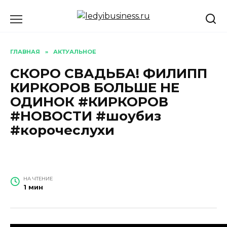
Перейти
к
содержанию
ГЛАВНАЯ
»
АКТУАЛЬНОЕ
СКОРО СВАДЬБА! ФИЛИПП
КИРКОРОВ БОЛЬШЕ НЕ
ОДИНОК #КИРКОРОВ
#НОВОСТИ #шоубиз
#корочеслухи
НА ЧТЕНИЕ
1 мин