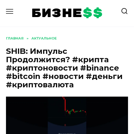
Перейти
к
содержанию
ГЛАВНАЯ
»
АКТУАЛЬНОЕ
SHIB: Импульс
Продолжится? #крипта
#криптоновости #binance
#bitcoin #новости #деньги
#криптовалюта