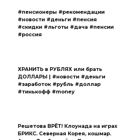
#пенсионеры #рекомендации
#новости #деньги #пенсия
#скидки #льготы #дача #пенсии
#россия
ХРАНИТЬ в РУБЛЯХ или брать
ДОЛЛАРЫ | #новости #деньги
#заработок #рубль #доллар
#тинькофф #money
Решетова ВРЁТ! Клоунада на играх
БРИКС. Северная Корея, кошмар.