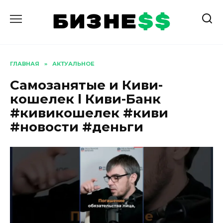
Перейти
к
содержанию
ГЛАВНАЯ
»
АКТУАЛЬНОЕ
Самозанятые и Киви-
кошелек l Киви-Банк
#кивикошелек #киви
#новости #деньги