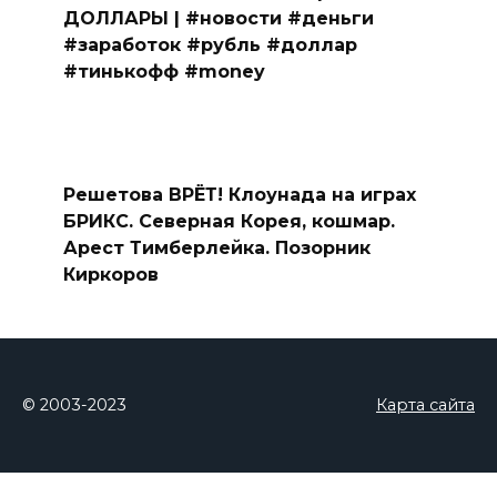
ДОЛЛАРЫ | #новости #деньги
#заработок #рубль #доллар
#тинькофф #money
Решетова ВРЁТ! Клоунада на играх
БРИКС. Северная Корея, кошмар.
Арест Тимберлейка. Позорник
Киркоров
© 2003-2023
Карта сайта