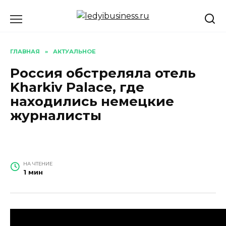
Перейти
к
содержанию
ГЛАВНАЯ
»
АКТУАЛЬНОЕ
Россия обстреляла отель
Kharkiv Palace, где
находились немецкие
журналисты
НА ЧТЕНИЕ
1 мин