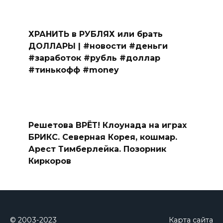
ХРАНИТЬ в РУБЛЯХ или брать
ДОЛЛАРЫ | #новости #деньги
#заработок #рубль #доллар
#тинькофф #money
Решетова ВРЁТ! Клоунада на играх
БРИКС. Северная Корея, кошмар.
Арест Тимберлейка. Позорник
Киркоров
© 2003-2023
Карта сайта