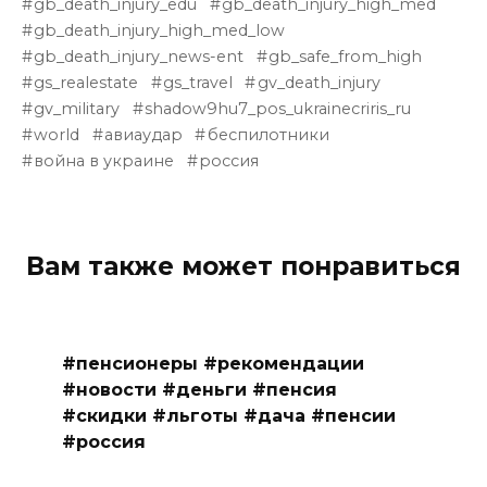
gb_death_injury_edu
gb_death_injury_high_med
gb_death_injury_high_med_low
gb_death_injury_news-ent
gb_safe_from_high
gs_realestate
gs_travel
gv_death_injury
gv_military
shadow9hu7_pos_ukrainecriris_ru
world
авиаудар
беспилотники
война в украине
россия
Вам также может понравиться
#пенсионеры #рекомендации
#новости #деньги #пенсия
#скидки #льготы #дача #пенсии
#россия