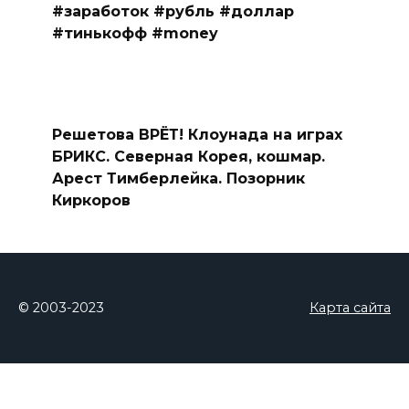
#заработок #рубль #доллар
#тинькофф #money
Решетова ВРЁТ! Клоунада на играх
БРИКС. Северная Корея, кошмар.
Арест Тимберлейка. Позорник
Киркоров
© 2003-2023
Карта сайта