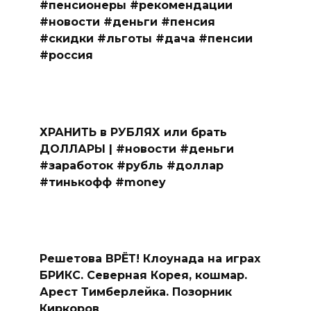
#пенсионеры #рекомендации
#новости #деньги #пенсия
#скидки #льготы #дача #пенсии
#россия
ХРАНИТЬ в РУБЛЯХ или брать
ДОЛЛАРЫ | #новости #деньги
#заработок #рубль #доллар
#тинькофф #money
Решетова ВРЁТ! Клоунада на играх
БРИКС. Северная Корея, кошмар.
Арест Тимберлейка. Позорник
Киркоров