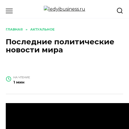
Перейти
к
содержанию
ГЛАВНАЯ
»
АКТУАЛЬНОЕ
Последние политические
новости мира
НА ЧТЕНИЕ
1 мин