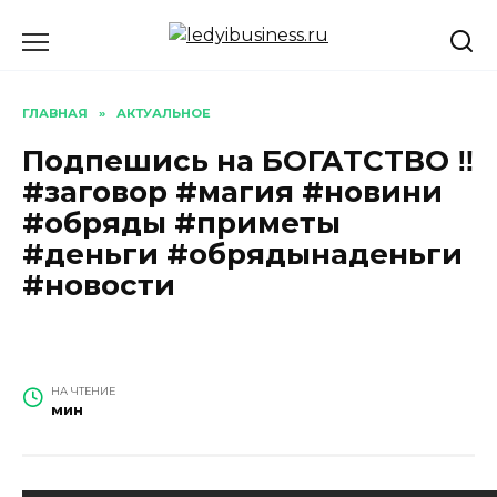
Перейти
к
содержанию
ГЛАВНАЯ
»
АКТУАЛЬНОЕ
Подпешись на БОГАТСТВО ‼️
#заговор #магия #новини
#обряды #приметы
#деньги #обрядынаденьги
#новости
НА ЧТЕНИЕ
мин