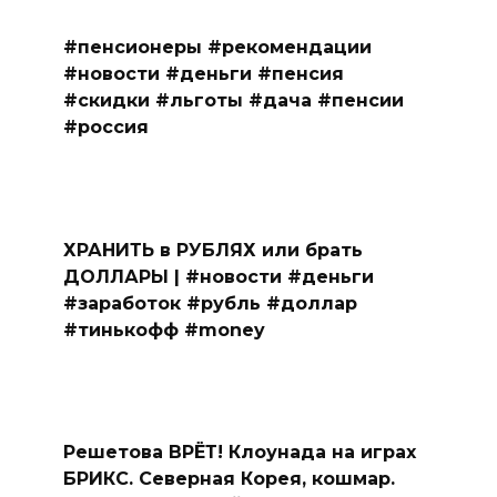
#пенсионеры #рекомендации
#новости #деньги #пенсия
#скидки #льготы #дача #пенсии
#россия
ХРАНИТЬ в РУБЛЯХ или брать
ДОЛЛАРЫ | #новости #деньги
#заработок #рубль #доллар
#тинькофф #money
Решетова ВРЁТ! Клоунада на играх
БРИКС. Северная Корея, кошмар.