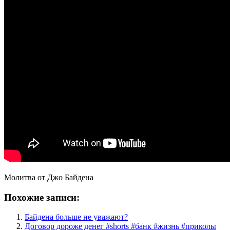
Молитва от Джо Байдена
Похожие записи:
Байдена больше не уважают?
Договор дороже денег #shorts #банк #жизнь #приколы