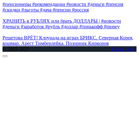
#пенсионеры #рекомендации #новости #деньги #пенсия
#скидки #льготы #дача #пенсии #россия
ХРАНИТЬ в РУБЛЯХ или брать ДОЛЛАРЫ | #новости
#деньги #заработок #рубль #доллар #тинькофф #money
Решетова ВРЁТ! Клоунада на играх БРИКС. Северная Корея,
кошмар. Арест Тимберлейка. Позорник Киркоров
© 2003-2023
Карта сайта