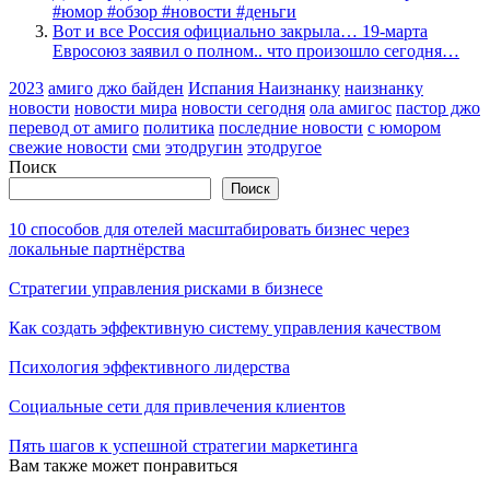
#юмор #обзор #новости #деньги
Вот и все Россия официально закрыла… 19-марта
Евросоюз заявил о полном.. что произошло сегодня…
2023
амиго
джо байден
Испания Наизнанку
наизнанку
новости
новости мира
новости сегодня
ола амигос
пастор джо
перевод от амиго
политика
последние новости
с юмором
свежие новости
сми
этодругин
этодругое
Поиск
Поиск
10 способов для отелей масштабировать бизнес через
локальные партнёрства
Стратегии управления рисками в бизнесе
Как создать эффективную систему управления качеством
Психология эффективного лидерства
Социальные сети для привлечения клиентов
Пять шагов к успешной стратегии маркетинга
Вам также может понравиться