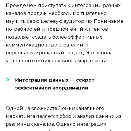
Прежде чем приступать к интеграции разных
каналов продаж, необходимо тщательно
изучить свою целевую аудиторию. Понимание
потребностей и предпочтений клиентов
позволяет создать более эффективные
коммуникационные стратегии и
персонализированный подход. Это основа
успешного омниканального маркетинга.
Интеграция данных — секрет
эффективной координации
Одной из сложностей омниканального
маркетинга является сбор и анализ данных из
различных каналов. Однако интеграция