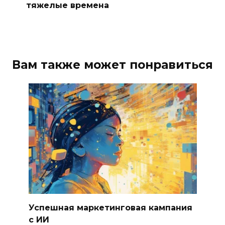
тяжелые времена
Вам также может понравиться
Успешная маркетинговая кампания
с ИИ