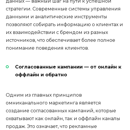
данных — важный шаг на пути к успешной
стратегии. Современные системы управления
данными и аналитические инструменты
позволяют собирать информацию о клиентах и
их взаимодействии с брендом из разных
источников, что обеспечивает более полное
понимание поведения клиентов.
Согласованные кампании — от онлайн к
оффлайн и обратно
Одним из главных принципов
омниканального маркетинга является
создание согласованных кампаний, которые
охватывают как онлайн, так и оффлайн каналы
продаж. Это означает, что рекламные