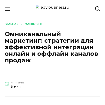
Перейти
к
содержанию
ГЛАВНАЯ
»
МАРКЕТИНГ
Омниканальный
маркетинг: стратегии для
эффективной интеграции
онлайн и оффлайн каналов
продаж
НА ЧТЕНИЕ
3 мин