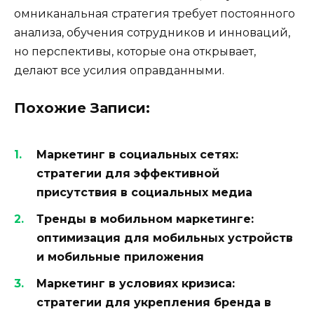
омниканальная стратегия требует постоянного
анализа, обучения сотрудников и инноваций,
но перспективы, которые она открывает,
делают все усилия оправданными.
Похожие Записи:
Маркетинг в социальных сетях:
стратегии для эффективной
присутствия в социальных медиа
Тренды в мобильном маркетинге:
оптимизация для мобильных устройств
и мобильные приложения
Маркетинг в условиях кризиса:
стратегии для укрепления бренда в