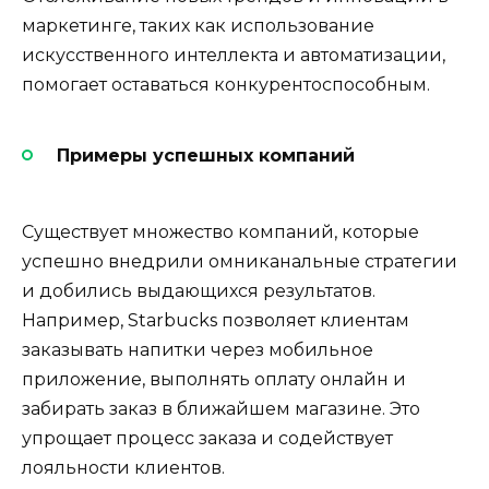
маркетинге, таких как использование
искусственного интеллекта и автоматизации,
помогает оставаться конкурентоспособным.
Примеры успешных компаний
Существует множество компаний, которые
успешно внедрили омниканальные стратегии
и добились выдающихся результатов.
Например, Starbucks позволяет клиентам
заказывать напитки через мобильное
приложение, выполнять оплату онлайн и
забирать заказ в ближайшем магазине. Это
упрощает процесс заказа и содействует
лояльности клиентов.