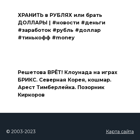
ХРАНИТЬ в РУБЛЯХ или брать
ДОЛЛАРЫ | #новости #деньги
#заработок #рубль #доллар
#тинькофф #money
Решетова ВРЁТ! Клоунада на играх
БРИКС. Северная Корея, кошмар.
Арест Тимберлейка. Позорник
Киркоров
© 2003-2023
Карта сайта