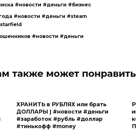
писка #новости #деньги #бизнес
года #новости #деньги #steam
tarfield
мошенников #новости #деньги
ам также может понравить
ХРАНИТЬ в РУБЛЯХ или брать
Р
ДОЛЛАРЫ | #новости #деньги
и
и
#заработок #рубль #доллар
к
#тинькофф #money
П