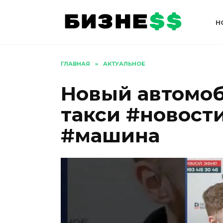
Перейти
к
Н
содержанию
ГЛАВНАЯ
»
АКТУАЛЬНОЕ
Новый автомоб
такси #новост
#машина