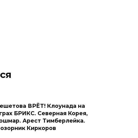
ся
ешетова ВРЁТ! Клоунада на
грах БРИКС. Северная Корея,
ошмар. Арест Тимберлейка.
озорник Киркоров