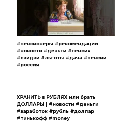
#пенсионеры #рекомендации
#новости #деньги #пенсия
#скидки #льготы #дача #пенсии
#россия
ХРАНИТЬ в РУБЛЯХ или брать
ДОЛЛАРЫ | #новости #деньги
#заработок #рубль #доллар
#тинькофф #money