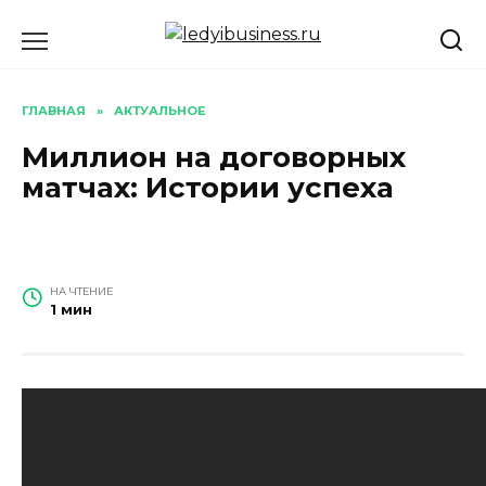
Перейти
к
содержанию
ГЛАВНАЯ
»
АКТУАЛЬНОЕ
Миллион на договорных
матчах: Истории успеха
НА ЧТЕНИЕ
1 мин