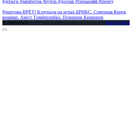
#деньги #заработок #рубль #доллар #тинькофф #money
Решетова ВРЁТ! Клоунада на играх БРИКС. Северная Корея,
кошмар. Арест Тимберлейка. Позорник Киркоров
© 2003-2023
Карта сайта