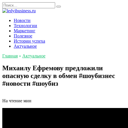
Перейти
Search
к
for:
содержанию
Новости
Технологии
Маркетинг
Полезное
Истории успеха
Актуальное
Главная
»
Актуальное
Михаилу Ефремову предложили
опасную сделку в обмен #шоубизнес
#новости #шоубиз
На чтение
мин