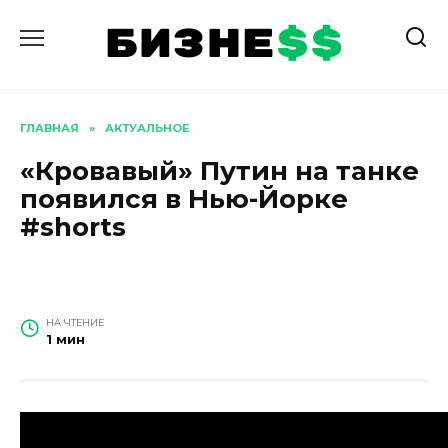
Перейти
к
содержанию
ГЛАВНАЯ
»
АКТУАЛЬНОЕ
«Кровавый» Путин на танке
появился в Нью-Йорке
#shorts
НА ЧТЕНИЕ
1 мин