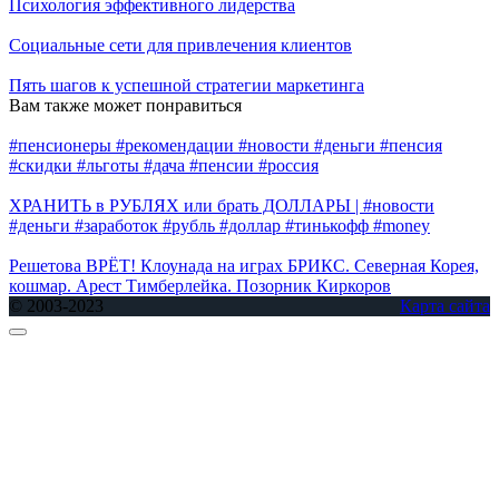
Психология эффективного лидерства
Социальные сети для привлечения клиентов
Пять шагов к успешной стратегии маркетинга
Вам также может понравиться
#пенсионеры #рекомендации #новости #деньги #пенсия
#скидки #льготы #дача #пенсии #россия
ХРАНИТЬ в РУБЛЯХ или брать ДОЛЛАРЫ | #новости
#деньги #заработок #рубль #доллар #тинькофф #money
Решетова ВРЁТ! Клоунада на играх БРИКС. Северная Корея,
кошмар. Арест Тимберлейка. Позорник Киркоров
© 2003-2023
Карта сайта