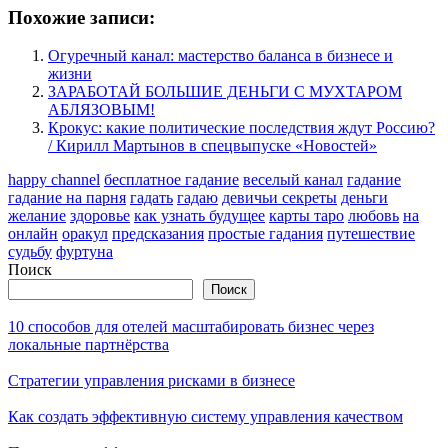
Похожие записи:
Огуречный канал: мастерство баланса в бизнесе и
жизни
ЗАРАБОТАЙ БОЛЬШИЕ ДЕНЬГИ С МУХТАРОМ
АБЛЯЗОВЫМ!
Крокус: какие политические последствия ждут Россию?
/ Кирилл Мартынов в спецвыпуске «Новостей»
happy channel
бесплатное гадание
веселый канал
гадание
гадание на парня
гадать
гадаю
девичьи секреты
деньги
желание
здоровье
как узнать будущее
карты таро
любовь
на
онлайн
оракул
предсказания
простые гадания
путешествие
судьбу
фуртуна
Поиск
Поиск
10 способов для отелей масштабировать бизнес через
локальные партнёрства
Стратегии управления рисками в бизнесе
Как создать эффективную систему управления качеством