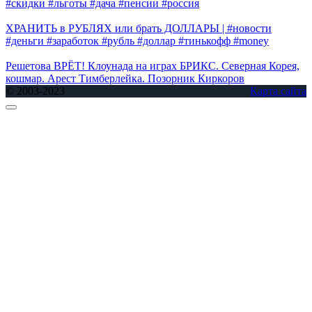
#скидки #льготы #дача #пенсии #россия
ХРАНИТЬ в РУБЛЯХ или брать ДОЛЛАРЫ | #новости
#деньги #заработок #рубль #доллар #тинькофф #money
Решетова ВРЁТ! Клоунада на играх БРИКС. Северная Корея,
кошмар. Арест Тимберлейка. Позорник Киркоров
© 2003-2023
Карта сайта