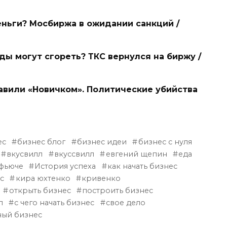
еньги? Мосбиржа в ожидании санкций /
ды могут сгореть? ТКС вернулся на биржу /
авили «Новичком». Политические убийства
ес
бизнес блог
бизнес идеи
бизнес с нуля
вкусвилл
вкуссвилл
евгений щепин
еда
 фьюче
История успеха
как начать бизнес
с
кира юхтенко
кривенко
открыть бизнес
построить бизнес
л
с чего начать бизнес
свое дело
ый бизнес