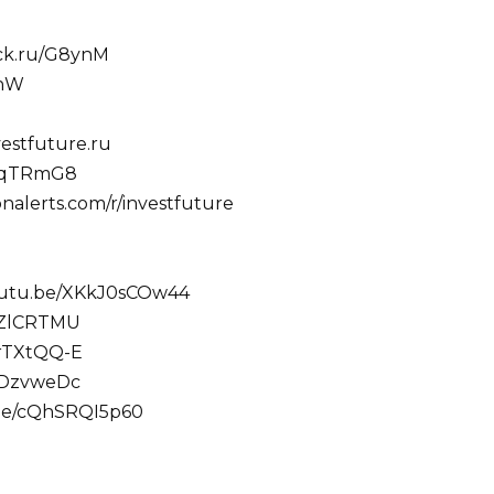
lck.ru/G8ynM
ynW
estfuture.ru
l/qTRmG8
alerts.com/r/investfuture
youtu.be/XKkJ0sCOw44
ufZlCRTMU
XrTXtQQ-E
BdDzvweDc
.be/cQhSRQI5p60