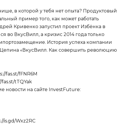
 нише, в которой у тебя нет опыта? Продуктовый
льный пример того, как может работать
рей Кривенко запустил проект Избёнка в
ся во ВкусВилл, а кризис 2014 года только
импортозамещение. История успеха компании
 Щепина «ВкусВилл. Как совершить революцию
//fas.st/fFNR6M
fas.st/tTQYak
новости на сайте InvestFuture:
//is.gd/Wxz2RC