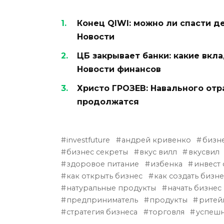
Конец QIWI: можно ли спасти д
Новости
ЦБ закрывает банки: какие вкла
Новости финансов
Христо ГРОЗЕВ: Навального отр
продолжатся
investfuture
андрей кривенко
бизн
бизнес секреты
вкус вилл
вкусвил
здоровое питание
избенка
инвест
как открыть бизнес
как создать бизне
натуральные продукты
начать бизнес
предприниматель
продукты
ритей
стратегия бизнеса
торговля
успешн