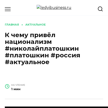
Перейти
к
содержанию
ГЛАВНАЯ
»
АКТУАЛЬНОЕ
К чему привёл
национализм
#николайплатошкин
#платошкин #россия
#актуальное
НА ЧТЕНИЕ
1 мин