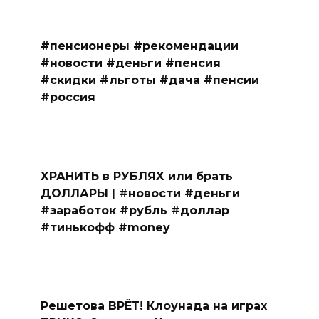
#пенсионеры #рекомендации
#новости #деньги #пенсия
#скидки #льготы #дача #пенсии
#россия
ХРАНИТЬ в РУБЛЯХ или брать
ДОЛЛАРЫ | #новости #деньги
#заработок #рубль #доллар
#тинькофф #money
Решетова ВРЁТ! Клоунада на играх