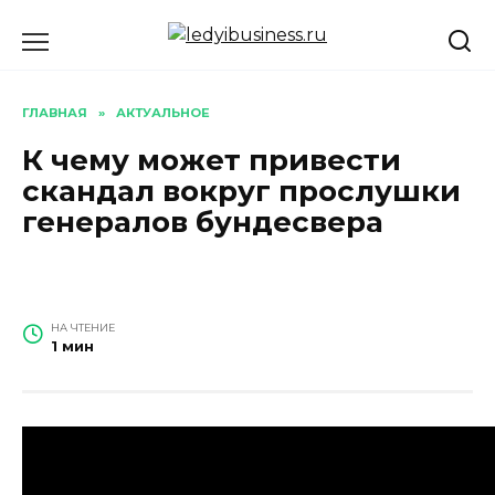
Перейти
к
содержанию
ГЛАВНАЯ
»
АКТУАЛЬНОЕ
К чему может привести
скандал вокруг прослушки
генералов бундесвера
НА ЧТЕНИЕ
1 мин