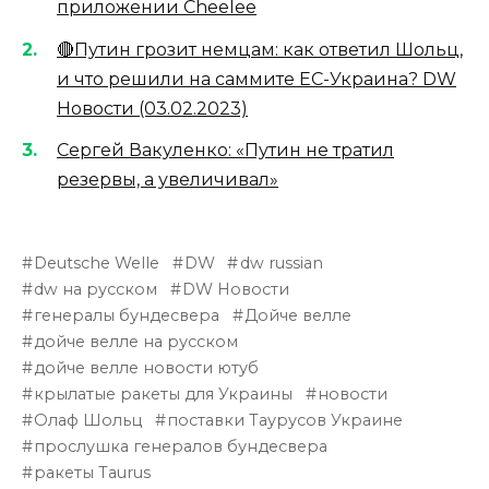
приложении Cheelee
🔴Путин грозит немцам: как ответил Шольц,
и что решили на саммите ЕС-Украина? DW
Новости (03.02.2023)
Сергей Вакуленко: «Путин не тратил
резервы, а увеличивал»
Deutsche Welle
DW
dw russian
dw на русском
DW Новости
генералы бундесвера
Дойче велле
дойче велле на русском
дойче велле новости ютуб
крылатые ракеты для Украины
новости
Олаф Шольц
поставки Таурусов Украине
прослушка генералов бундесвера
ракеты Taurus