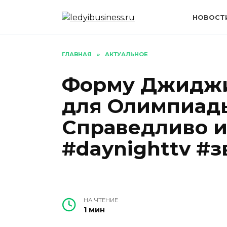
Перейти
к
НОВОСТ
содержанию
ГЛАВНАЯ
»
АКТУАЛЬНОЕ
Форму Джиджи
для Олимпиады
Справедливо и
#daynighttv #
НА ЧТЕНИЕ
1 мин