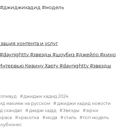
id #джиджихадид #модель
ация контента и услуг
 #daynighttv #звезды #шоубиз #джейло #кино
нтервью Кевину Харту #daynighttv #звезды
олливуд
джиджи хадид 2024
ид макияж на русском
джиджи хадид новости
д скандал
джіджі хадід
Звезды
зірки
краса
красотка
мода
стиль
топ модель
оубизнес