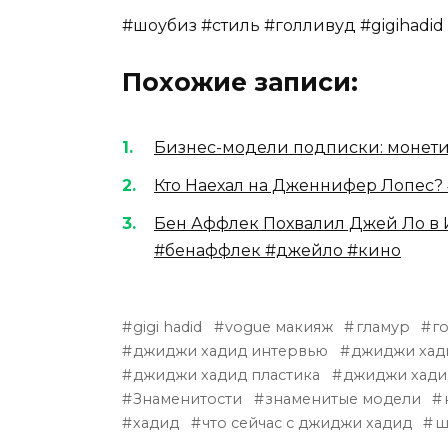
#шоубиз #стиль #голливуд #gigihad
Похожие записи:
Бизнес-модели подписки: монетиз
Кто Наехал на Дженнифер Лопес?
Бен Аффлек Похвалил Джей Ло в И
#бенаффлек #джейло #кино
gigi hadid
vogue макияж
гламур
г
джиджи хадид интервью
джиджи хад
джиджи хадид пластика
джиджи хади
Знаменитости
знаменитые модели
хадид
что сейчас с джиджи хадид
ш