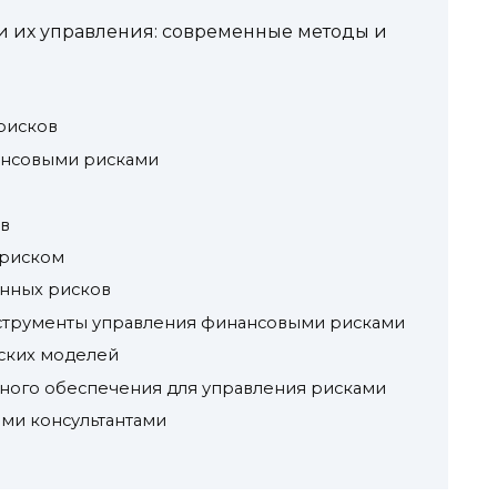
и их управления: современные методы и
рисков
ансовыми рисками
ов
 риском
онных рисков
струменты управления финансовыми рисками
еских моделей
ного обеспечения для управления рисками
ими консультантами