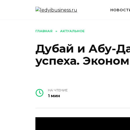
Перейти
к
НОВОСТ
содержанию
ГЛАВНАЯ
»
АКТУАЛЬНОЕ
Дубай и Абу-Д
успеха. Эконо
НА ЧТЕНИЕ
1 мин