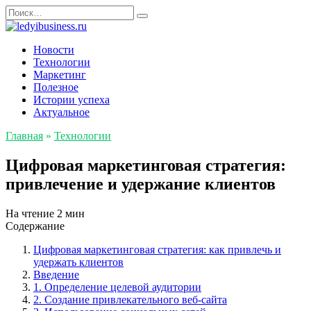
Перейти
Search
к
for:
содержанию
Новости
Технологии
Маркетинг
Полезное
Истории успеха
Актуальное
Главная
»
Технологии
Цифровая маркетинговая стратегия:
привлечение и удержание клиентов
На чтение
2 мин
Содержание
Цифровая маркетинговая стратегия: как привлечь и
удержать клиентов
Введение
1. Определение целевой аудитории
2. Создание привлекательного веб-сайта