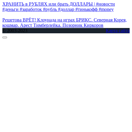
ХРАНИТЬ в РУБЛЯХ или брать ДОЛЛАРЫ | #новости
#деньги #заработок #рубль #доллар #тинькофф #money
Решетова ВРЁТ! Клоунада на играх БРИКС. Северная Корея,
кошмар. Арест Тимберлейка. Позорник Киркоров
© 2003-2023
Карта сайта