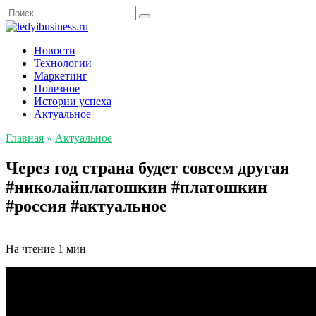
Перейти
Search
к
for:
содержанию
Новости
Технологии
Маркетинг
Полезное
Истории успеха
Актуальное
Главная
»
Актуальное
Через год страна будет совсем другая
#николайплатошкин #платошкин
#россия #актуальное
На чтение
1 мин