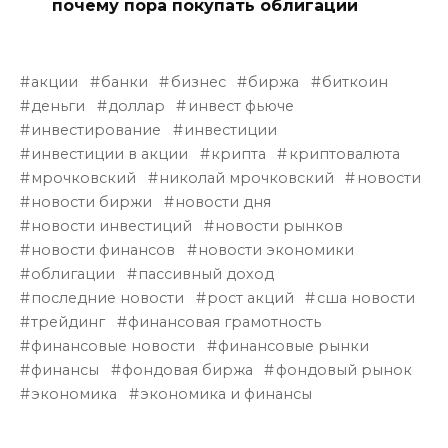
почему пора покупать облигации
акции
банки
бизнес
биржа
биткоин
деньги
доллар
инвест фьюче
инвестирование
инвестиции
инвестиции в акции
крипта
криптовалюта
мрочковский
николай мрочковский
новости
новости биржи
новости дня
новости инвестиций
новости рынков
новости финансов
новости экономики
облигации
пассивный доход
последние новости
рост акций
сша новости
трейдинг
финансовая грамотность
финансовые новости
финансовые рынки
финансы
фондовая биржа
фондовый рынок
экономика
экономика и финансы