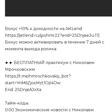
Бонус +10% к доходности на JetLend:
https://jetlend.ru/go/nmr22?erid=2SDnjee3uTE
Бонус можно активировать в течение 7 дней с
момента выхода ролика.
►► БЕСПЛАТНЫЙ практикум с Николаем
Мрочковским:
https://t.me/nmrochkovskiy_bot?
start=YnM6ZjoxMzt1OjI4Ow
Erid: 2SDnjeAJxXa
Тайм-коды:
0:00 Экономические новости с Николаем