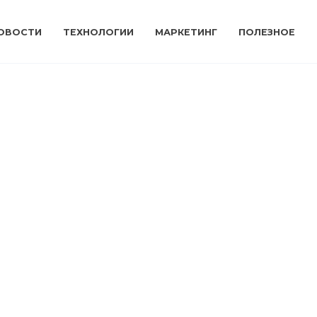
ОВОСТИ
ТЕХНОЛОГИИ
МАРКЕТИНГ
ПОЛЕЗНОЕ
Как использовать социальные
сети для продвижения бизнеса и
личного бренда