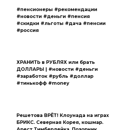
#пенсионеры #рекомендации
#новости #деньги #пенсия
#скидки #льготы #дача #пенсии
#россия
ХРАНИТЬ в РУБЛЯХ или брать
ДОЛЛАРЫ | #новости #деньги
#заработок #рубль #доллар
#тинькофф #money
Решетова ВРЁТ! Клоунада на играх
БРИКС. Северная Корея, кошмар.
Арест Тимберлейка. Позорник