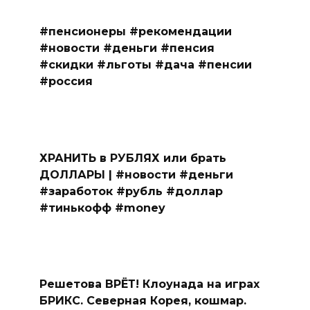
#пенсионеры #рекомендации
#новости #деньги #пенсия
#скидки #льготы #дача #пенсии
#россия
ХРАНИТЬ в РУБЛЯХ или брать
ДОЛЛАРЫ | #новости #деньги
#заработок #рубль #доллар
#тинькофф #money
Решетова ВРЁТ! Клоунада на играх
БРИКС. Северная Корея, кошмар.