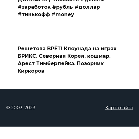
#заработок #рубль #доллар
#тинькофф #money
Решетова ВРЁТ! Клоунада на играх
БРИКС. Северная Корея, кошмар.
Арест Тимберлейка. Позорник
Киркоров
© 2003-2023
Карта сайта