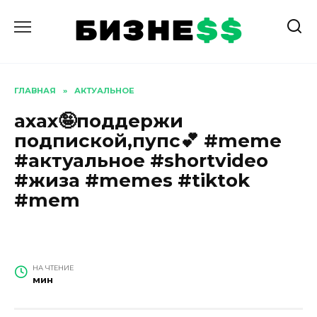
Перейти
к
содержанию
ГЛАВНАЯ
»
АКТУАЛЬНОЕ
ахах🤪поддержи
подпиской,пупс💕 #meme
#актуальное #shortvideo
#жиза #memes #tiktok
#mem
НА ЧТЕНИЕ
мин