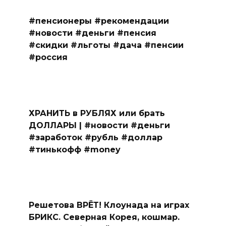
#пенсионеры #рекомендации
#новости #деньги #пенсия
#скидки #льготы #дача #пенсии
#россия
ХРАНИТЬ в РУБЛЯХ или брать
ДОЛЛАРЫ | #новости #деньги
#заработок #рубль #доллар
#тинькофф #money
Решетова ВРЁТ! Клоунада на играх
БРИКС. Северная Корея, кошмар.