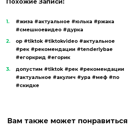
Похожие Записи:
#жиза #актуальное #юлька #ржака
#смешноевидео #дурка
ор #tiktok #tiktokvideo #актуальное
#рек #рекомендации #tenderlybae
#егоркрид #егорик
допустим #tiktok #рек #рекомендации
#актуальное #акулич #ура #меф #по
#скидке
Вам также может понравиться