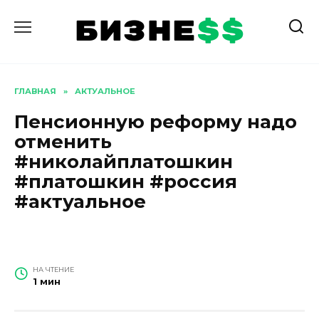
Перейти
к
содержанию
ГЛАВНАЯ
»
АКТУАЛЬНОЕ
Пенсионную реформу надо
отменить
#николайплатошкин
#платошкин #россия
#актуальное
НА ЧТЕНИЕ
1 мин