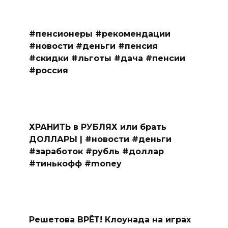
#пенсионеры #рекомендации
#новости #деньги #пенсия
#скидки #льготы #дача #пенсии
#россия
ХРАНИТЬ в РУБЛЯХ или брать
ДОЛЛАРЫ | #новости #деньги
#заработок #рубль #доллар
#тинькофф #money
Решетова ВРЁТ! Клоунада на играх