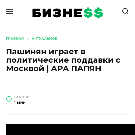
Перейти
к
содержанию
ГЛАВНАЯ
»
АКТУАЛЬНОЕ
Пашинян играет в
политические поддавки с
Москвой | АРА ПАПЯН
НА ЧТЕНИЕ
1 мин