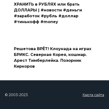
ХРАНИТЬ в РУБЛЯХ или брать
ДОЛЛАРЫ | #новости #деньги
#заработок #рубль #доллар
#тинькофф #money
Решетова ВРЁТ! Клоунада на играх
БРИКС. Северная Корея, кошмар.
Арест Тимберлейка. Позорник
Киркоров
© 2003-2023
Карта сайта