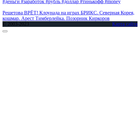
#деньги #заработок #рубль #доллар #тинькофф #money
Решетова ВРЁТ! Клоунада на играх БРИКС. Северная Корея,
кошмар. Арест Тимберлейка. Позорник Киркоров
© 2003-2023
Карта сайта